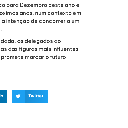
do para Dezembro deste ano e
próximos anos, num contexto em
 a intenção de concorrer a um
.
lidada, os delegados ao
s das figuras mais influentes
 promete marcar o futuro
In
Twitter