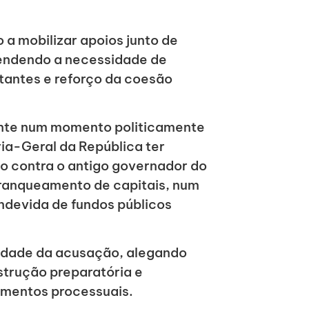
 a mobilizar apoios junto de
efendendo a necessidade de
itantes e reforço da coesão
ente num momento politicamente
ria-Geral da República ter
 contra o antigo governador do
ranqueamento de capitais, num
ndevida de fundos públicos
lidade da acusação, alegando
strução preparatória e
dimentos processuais.