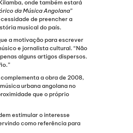
 Kilamba, onde também estará
tórico da Música Angolana
”
necessidade de preencher a
stória musical do país.
que a motivação para escrever
sico e jornalista cultural. “Não
penas alguns artigos dispersos.
io.”
te complementa a obra de 2008,
 música urbana angolana no
roximidade que o próprio
dem estimular o interesse
ervindo como referência para