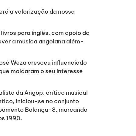
será a valorização da nossa
 livros para inglês, com apoio da
over a música angolana além-
 José Weza cresceu influenciado
 que moldaram o seu interesse
nalista da Angop, crítico musical
ico, iniciou-se no conjunto
rupamento Balança-8, marcando
os 1990.