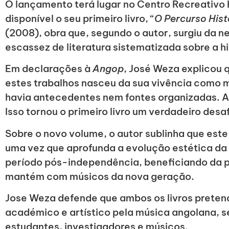
O lançamento terá lugar no Centro Recreativo
disponível o seu primeiro livro, “
O Percurso His
(2008), obra que, segundo o autor, surgiu da 
escassez de literatura sistematizada sobre a hi
Em declarações à
Angop
, José Weza explicou 
estes trabalhos nasceu da sua vivência como mú
havia antecedentes nem fontes organizadas. A
Isso tornou o primeiro livro um verdadeiro desaf
Sobre o novo volume, o autor sublinha que es
uma vez que aprofunda a evolução estética da
período pós-independência, beneficiando da p
mantém com músicos da nova geração.
Jose Weza defende que ambos os livros preten
académico e artístico pela música angolana, s
estudantes, investigadores e músicos.