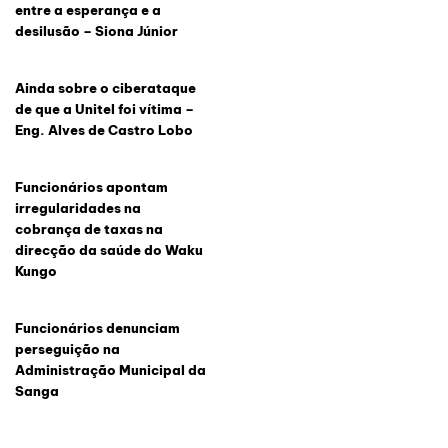
entre a esperança e a
desilusão – Siona Júnior
Ainda sobre o ciberataque
de que a Unitel foi vítima –
Eng. Alves de Castro Lobo
Funcionários apontam
irregularidades na
cobrança de taxas na
direcção da saúde do Waku
Kungo
Funcionários denunciam
perseguição na
Administração Municipal da
Sanga