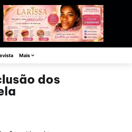
evista
Mais
clusão dos
ela