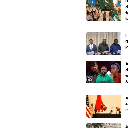
B
d
f
b
I
N
P
A
d
t
S
A
e
i
J