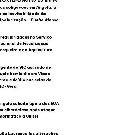
loco Democrático e o futuro
as coligações em Angola: a
alsa inevitabilidade da
ipolarização – Simão Afonso
rregularidades no Serviço
acional de Fiscalização
esqueira e da Aquicultura
gente do SIC acusado de
uplo homicídio em Viana
enta suicídio nas celas do
IC-Geral
ngola solicita apoio dos EUA
m ciberdefesa após ataque
nformático à Unitel
oão Lourenço faz alterações