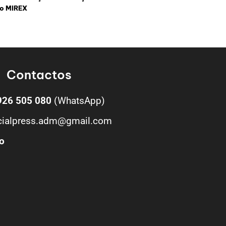
o MIREX
Contactos
926 505 080
(WhatsApp)
cialpress.adm@gmail.com
o