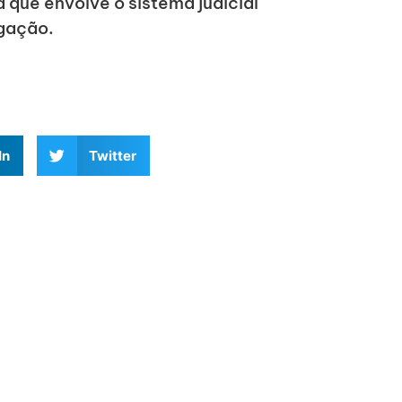
que envolve o sistema judicial
igação.
In
Twitter