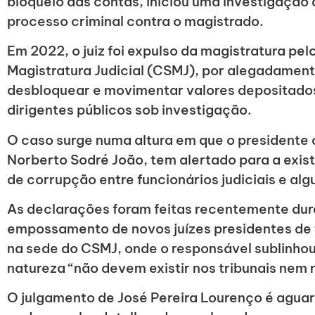
bloqueio das contas, iniciou uma investigação 
processo criminal contra o magistrado.
Em 2022, o juiz foi expulso da magistratura pe
Magistratura Judicial (CSMJ), por alegadame
desbloquear e movimentar valores depositado
dirigentes públicos sob investigação.
O caso surge numa altura em que o presidente 
Norberto Sodré João, tem alertado para a existê
de corrupção entre funcionários judiciais e al
As declarações foram feitas recentemente dur
empossamento de novos juízes presidentes de 
na sede do CSMJ, onde o responsável sublinh
natureza “não devem existir nos tribunais nem n
O julgamento de José Pereira Lourenço é agua