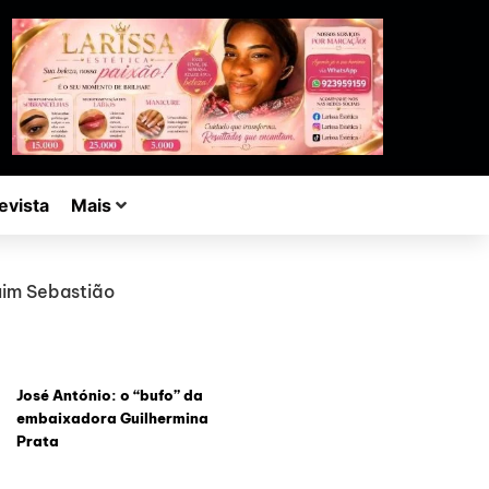
evista
Mais
uim Sebastião
José António: o “bufo” da
embaixadora Guilhermina
Prata