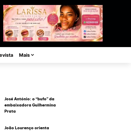
evista
Mais
José António: o “bufo” da
embaixadora Guilhermina
Prata
João Lourenço orienta