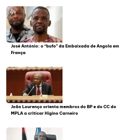
José António: o “bufo” da Embaixada de Angola em
França
João Lourenço orienta membros do BP e do CC do
MPLA a criticar Higino Carneiro