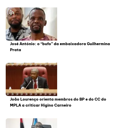
José António: o “bufo” da embaixadora Guilhermina
Prata
João Lourenço orienta membros do BP e do CC do
MPLA a criticar Higino Carneiro