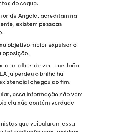
ntes do saque.
rior de Angola, acreditam na
mente, existem pessoas
o.
mo objetivo maior expulsar o
a oposição.
ar com olhos de ver, que João
LA já perdeu o brilho há
existencial chegou ao fim.
ular, essa informação não vem
ois ela não contém verdade
armistas que veicularam essa
de tal avaliação vem, residem