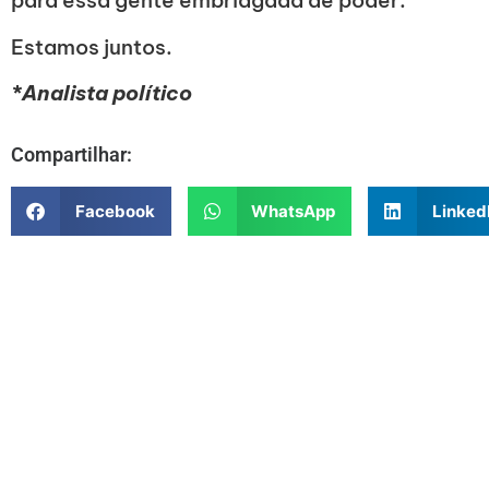
para essa gente embriagada de poder.
Estamos juntos.
*Analista político
Compartilhar:
Facebook
WhatsApp
Linked