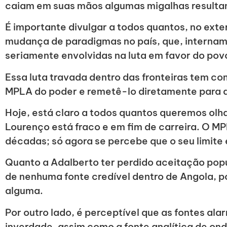
caiam em suas mãos algumas migalhas resulta
É importante divulgar a todos quantos, no exte
mudança de paradigmas no país, que, interna
seriamente envolvidas na luta em favor do pov
Essa luta travada dentro das fronteiras tem co
MPLA do poder e remetê-lo diretamente para 
Hoje, está claro a todos quantos queremos olh
Lourenço está fraco e em fim de carreira. O MP
décadas; só agora se percebe que o seu limite 
Quanto a Adalberto ter perdido aceitação pop
de nenhuma fonte credível dentro de Angola, p
alguma.
Por outro lado, é perceptível que as fontes al
inverdade, assim como a fonte analítica de on