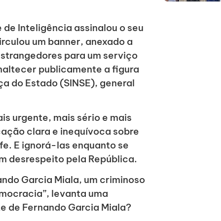
e Inteligência assinalou o seu
circulou um banner, anexado a
onstrangedores para um serviço
naltecer publicamente a figura
ça do Estado (SINSE), general
is urgente, mais sério e mais
cação clara e inequívoca sobre
e. E ignorá-las enquanto se
m desrespeito pela República.
nando Garcia Miala, um criminoso
ocracia”, levanta uma
te de Fernando Garcia Miala?