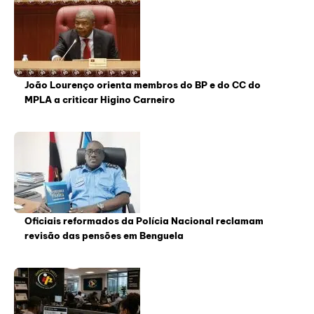
João Lourenço orienta membros do BP e do CC do
MPLA a criticar Higino Carneiro
Oficiais reformados da Polícia Nacional reclamam
revisão das pensões em Benguela