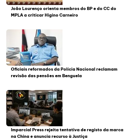
João Lourenço orienta membros do BP e do CC do
MPLA a criticar Higino Carneiro
Oficiais reformados da Polícia Nacional reclamam
revisão das pensões em Benguela
Imparcial Press rejeita tentativa de registo da marca
na China e anuncia recurso à Justiça