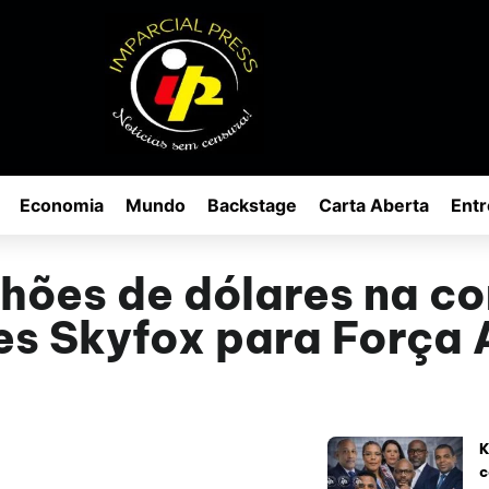
Economia
Mundo
Backstage
Carta Aberta
Entr
lhões de dólares na c
res Skyfox para Força
K
c