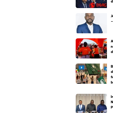
d
J
–
A
n
d
B
d
f
b
I
N
P