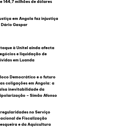
e 144,7 milhões de dólares
ustiça em Angola faz injustiça
 Dário Gaspar
taque à Unitel ainda afecta
egócios e liquidação de
ívidas em Luanda
loco Democrático e o futuro
as coligações em Angola: a
alsa inevitabilidade da
ipolarização – Simão Afonso
rregularidades no Serviço
acional de Fiscalização
esqueira e da Aquicultura