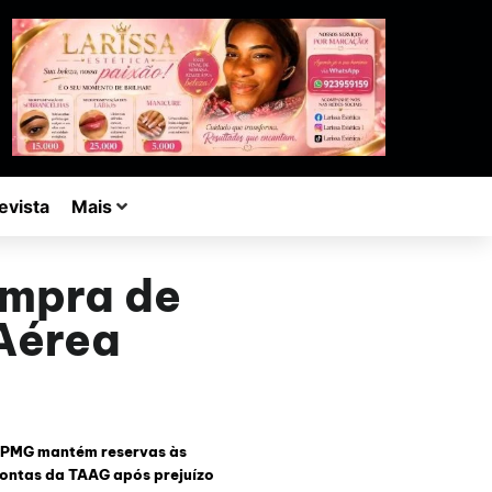
evista
Mais
ompra de
 Aérea
PMG mantém reservas às
ontas da TAAG após prejuízo