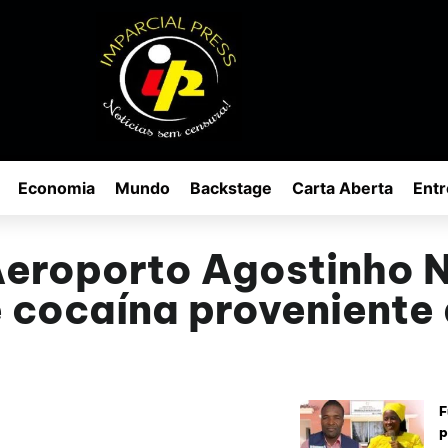
Economia
Mundo
Backstage
Carta Aberta
Entr
Aeroporto Agostinho 
 cocaína proveniente 
F
p