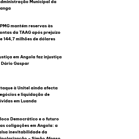
dministração Municipal da
anga
PMG mantém reservas às
ontas da TAAG após prejuízo
e 144,7 milhões de dólares
ustiça em Angola faz injustiça
 Dário Gaspar
taque à Unitel ainda afecta
egócios e liquidação de
ívidas em Luanda
loco Democrático e o futuro
as coligações em Angola: a
alsa inevitabilidade da
ipolarização – Simão Afonso