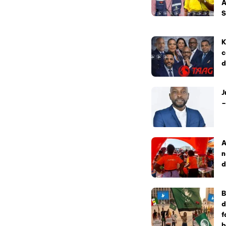
A
S
K
c
d
J
–
A
n
d
B
d
f
b