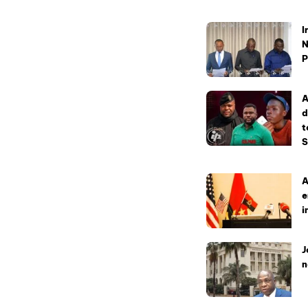
I
N
P
A
d
t
S
A
e
i
J
n