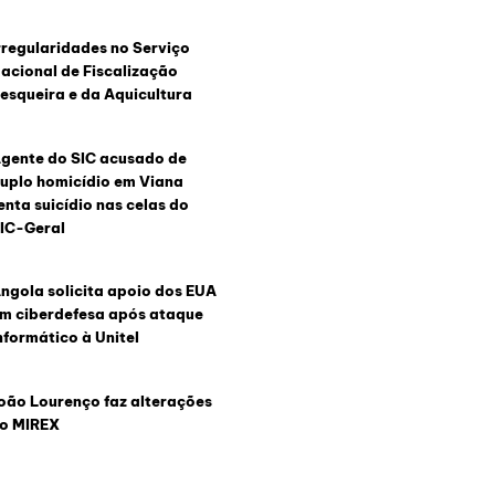
rregularidades no Serviço
acional de Fiscalização
esqueira e da Aquicultura
gente do SIC acusado de
uplo homicídio em Viana
enta suicídio nas celas do
IC-Geral
ngola solicita apoio dos EUA
m ciberdefesa após ataque
nformático à Unitel
oão Lourenço faz alterações
o MIREX