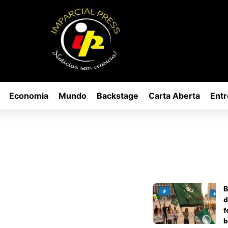
Economia
Mundo
Backstage
Carta Aberta
Entr
B
d
f
b