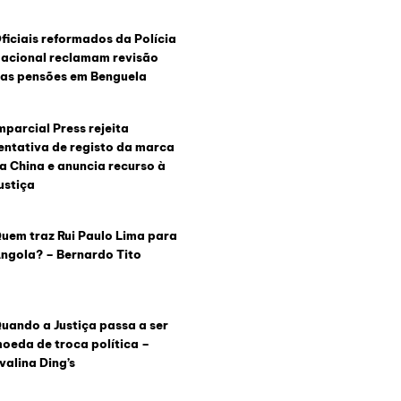
ficiais reformados da Polícia
acional reclamam revisão
as pensões em Benguela
mparcial Press rejeita
entativa de registo da marca
a China e anuncia recurso à
ustiça
uem traz Rui Paulo Lima para
ngola? – Bernardo Tito
uando a Justiça passa a ser
oeda de troca política –
valina Ding’s