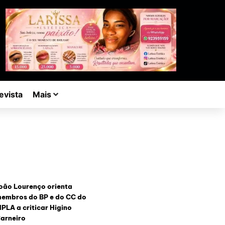
evista
Mais
oão Lourenço orienta
embros do BP e do CC do
PLA a criticar Higino
arneiro