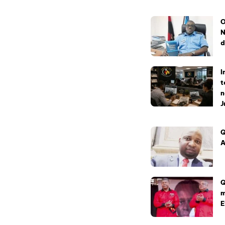
O
N
d
I
t
n
J
Q
A
Q
m
E