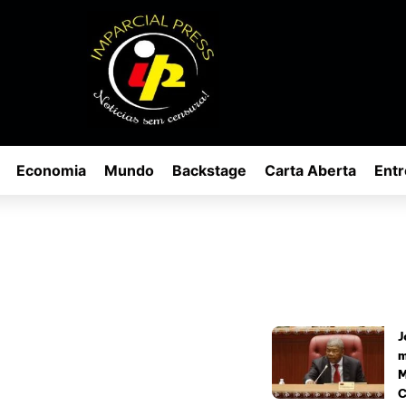
Economia
Mundo
Backstage
Carta Aberta
Entr
J
m
M
C