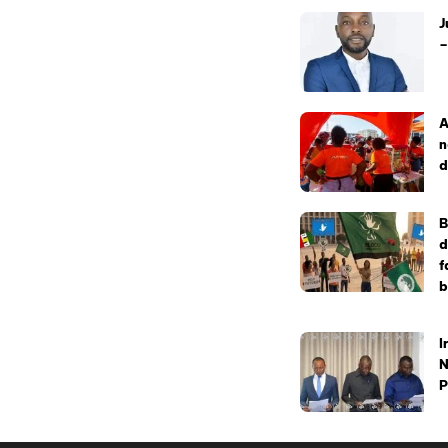
J
–
A
n
d
B
d
f
b
I
N
P