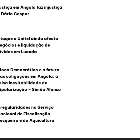
ustiça em Angola faz injustiça
 Dário Gaspar
taque à Unitel ainda afecta
egócios e liquidação de
ívidas em Luanda
loco Democrático e o futuro
as coligações em Angola: a
alsa inevitabilidade da
ipolarização – Simão Afonso
rregularidades no Serviço
acional de Fiscalização
esqueira e da Aquicultura