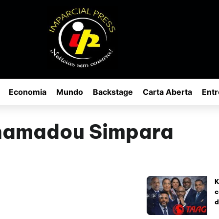
Economia
Mundo
Backstage
Carta Aberta
Entr
hamadou Simpara
K
c
d