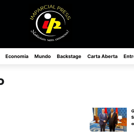
Economia
Mundo
Backstage
Carta Aberta
Entr
o
G
S
a