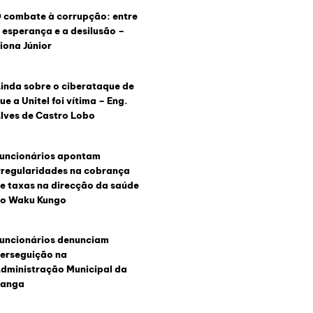
 combate à corrupção: entre
 esperança e a desilusão –
iona Júnior
inda sobre o ciberataque de
ue a Unitel foi vítima – Eng.
lves de Castro Lobo
uncionários apontam
rregularidades na cobrança
e taxas na direcção da saúde
o Waku Kungo
uncionários denunciam
erseguição na
dministração Municipal da
anga