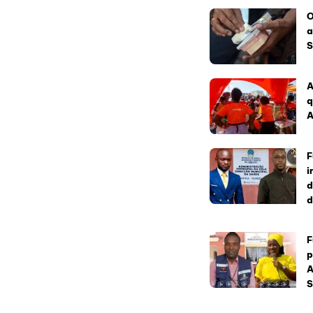
O
a
S
A
q
A
F
i
d
d
F
p
A
S