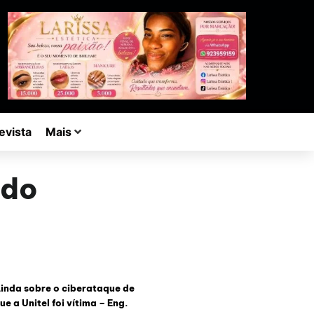
evista
Mais
ndo
inda sobre o ciberataque de
ue a Unitel foi vítima – Eng.