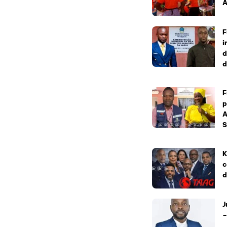
A
F
i
d
d
F
p
A
S
K
c
d
J
–