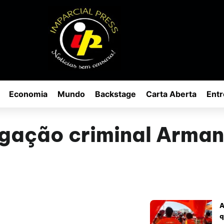
Economia
Mundo
Backstage
Carta Aberta
Entr
igação criminal Arma
A
q