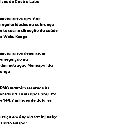
lves de Castro Lobo
uncionários apontam
rregularidades na cobrança
e taxas na direcção da saúde
o Waku Kungo
uncionários denunciam
erseguição na
dministração Municipal da
anga
PMG mantém reservas às
ontas da TAAG após prejuízo
e 144,7 milhões de dólares
ustiça em Angola faz injustiça
 Dário Gaspar