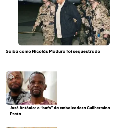
Saiba como Nicolás Maduro foi sequestrado
José António: o “bufo” da embaixadora Guilhermina
Prata