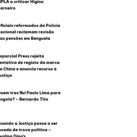
PLA a criticar Higino
arneiro
ficiais reformados da Polícia
acional reclamam revisão
as pensões em Benguela
mparcial Press rejeita
entativa de registo da marca
a China e anuncia recurso à
ustiça
uem traz Rui Paulo Lima para
ngola? – Bernardo Tito
uando a Justiça passa a ser
oeda de troca política –
valina Ding’s