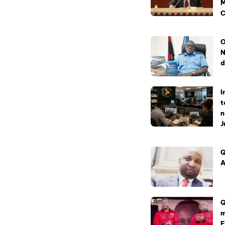
M
C
O
N
d
I
t
n
J
Q
A
Q
m
E