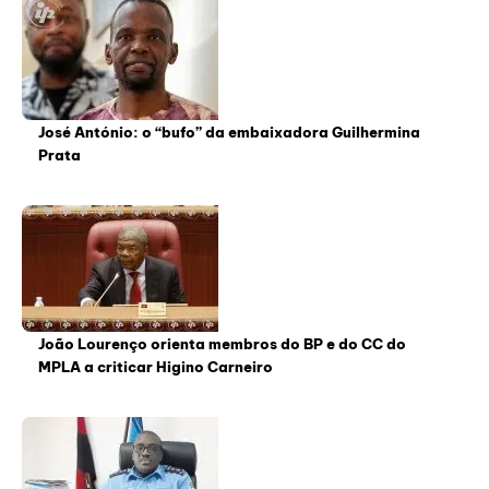
José António: o “bufo” da embaixadora Guilhermina
Prata
João Lourenço orienta membros do BP e do CC do
MPLA a criticar Higino Carneiro