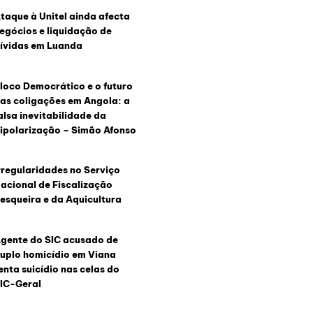
taque à Unitel ainda afecta
egócios e liquidação de
ívidas em Luanda
loco Democrático e o futuro
as coligações em Angola: a
alsa inevitabilidade da
ipolarização – Simão Afonso
rregularidades no Serviço
acional de Fiscalização
esqueira e da Aquicultura
gente do SIC acusado de
uplo homicídio em Viana
enta suicídio nas celas do
IC-Geral