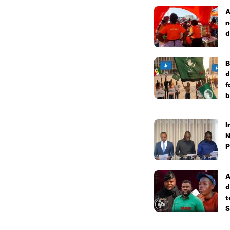
A
n
d
B
d
f
b
I
N
P
A
d
t
S