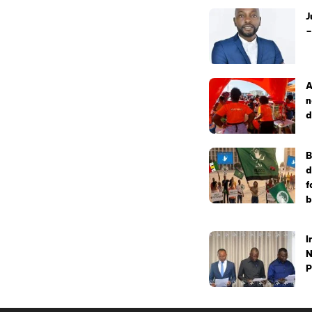
J
–
A
n
d
B
d
f
b
I
N
P