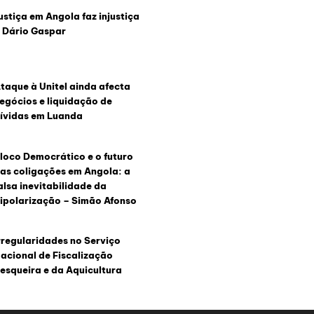
ustiça em Angola faz injustiça
 Dário Gaspar
taque à Unitel ainda afecta
egócios e liquidação de
ívidas em Luanda
loco Democrático e o futuro
as coligações em Angola: a
alsa inevitabilidade da
ipolarização – Simão Afonso
rregularidades no Serviço
acional de Fiscalização
esqueira e da Aquicultura