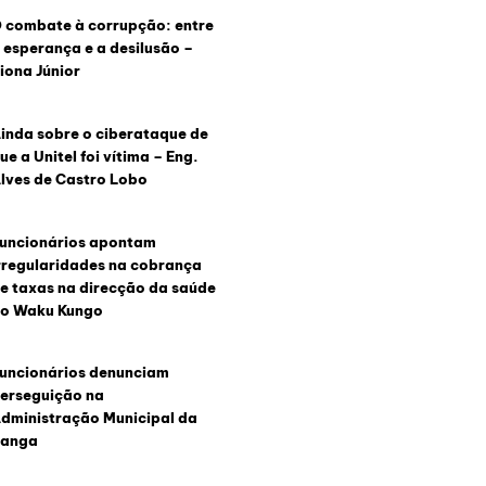
 combate à corrupção: entre
 esperança e a desilusão –
iona Júnior
inda sobre o ciberataque de
ue a Unitel foi vítima – Eng.
lves de Castro Lobo
uncionários apontam
rregularidades na cobrança
e taxas na direcção da saúde
o Waku Kungo
uncionários denunciam
erseguição na
dministração Municipal da
anga