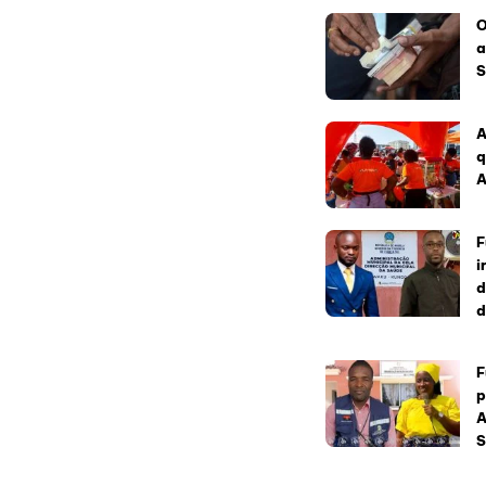
O
a
S
A
q
A
F
i
d
d
F
p
A
S