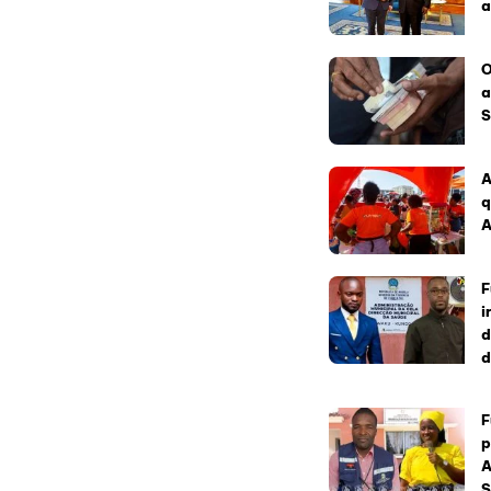
a
O
a
S
A
q
A
F
i
d
d
F
p
A
S