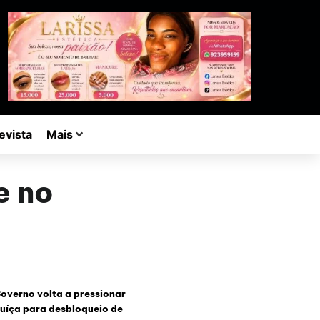
evista
Mais
e no
overno volta a pressionar
uíça para desbloqueio de