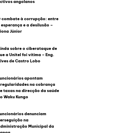
ctivos angolanos
 combate à corrupção: entre
 esperança e a desilusão –
iona Júnior
inda sobre o ciberataque de
ue a Unitel foi vítima – Eng.
lves de Castro Lobo
uncionários apontam
rregularidades na cobrança
e taxas na direcção da saúde
o Waku Kungo
uncionários denunciam
erseguição na
dministração Municipal da
anga