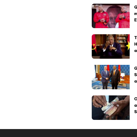
Q
m
E
T
H
a
G
S
a
O
a
S