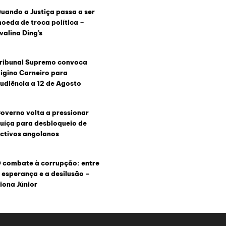
uando a Justiça passa a ser
oeda de troca política –
valina Ding’s
ribunal Supremo convoca
igino Carneiro para
udiência a 12 de Agosto
overno volta a pressionar
uíça para desbloqueio de
ctivos angolanos
 combate à corrupção: entre
 esperança e a desilusão –
iona Júnior