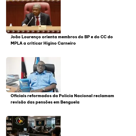
João Lourenço orienta membros do BP e do CC do
MPLA a criticar Higino Carneiro
Oficiais reformados da Polícia Nacional reclamam
revisão das pensões em Benguela