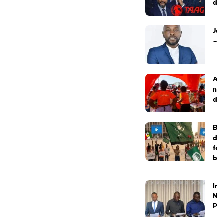
d
J
–
A
n
d
B
d
f
b
I
N
P