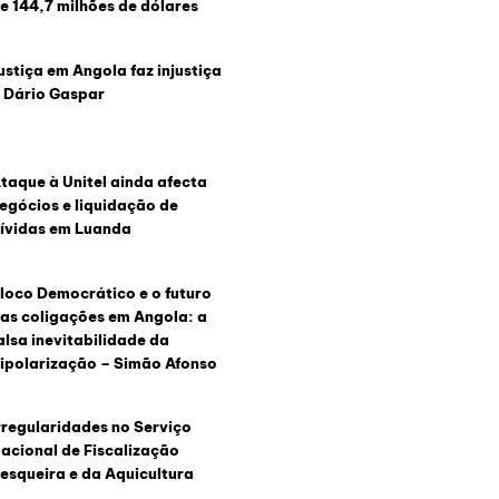
e 144,7 milhões de dólares
ustiça em Angola faz injustiça
 Dário Gaspar
taque à Unitel ainda afecta
egócios e liquidação de
ívidas em Luanda
loco Democrático e o futuro
as coligações em Angola: a
alsa inevitabilidade da
ipolarização – Simão Afonso
rregularidades no Serviço
acional de Fiscalização
esqueira e da Aquicultura