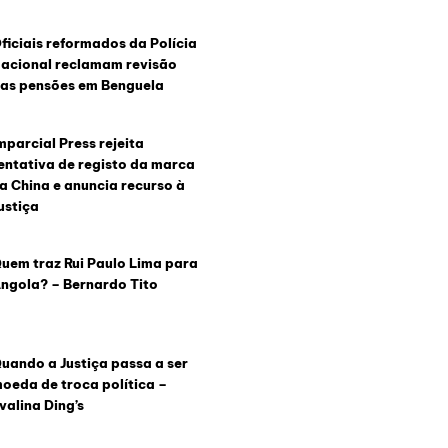
ficiais reformados da Polícia
acional reclamam revisão
as pensões em Benguela
mparcial Press rejeita
entativa de registo da marca
a China e anuncia recurso à
ustiça
uem traz Rui Paulo Lima para
ngola? – Bernardo Tito
uando a Justiça passa a ser
oeda de troca política –
valina Ding’s