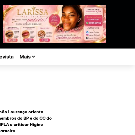
evista
Mais
oão Lourenço orienta
embros do BP e do CC do
PLA a criticar Higino
arneiro