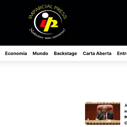
Economia
Mundo
Backstage
Carta Aberta
Entr
J
m
M
C