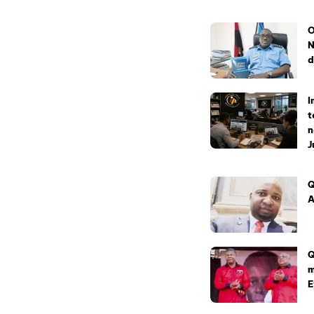
O
N
d
I
t
n
J
Q
A
Q
m
E