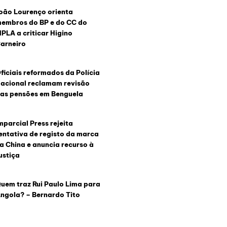
oão Lourenço orienta
embros do BP e do CC do
PLA a criticar Higino
arneiro
ficiais reformados da Polícia
acional reclamam revisão
as pensões em Benguela
mparcial Press rejeita
entativa de registo da marca
a China e anuncia recurso à
ustiça
uem traz Rui Paulo Lima para
ngola? – Bernardo Tito