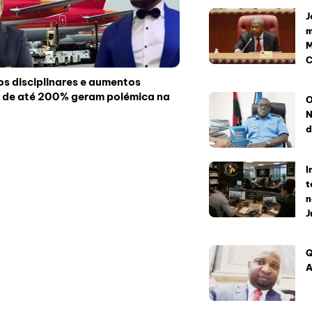
J
m
M
C
s disciplinares e aumentos
s de até 200% geram polémica na
O
N
d
I
t
n
J
Q
A