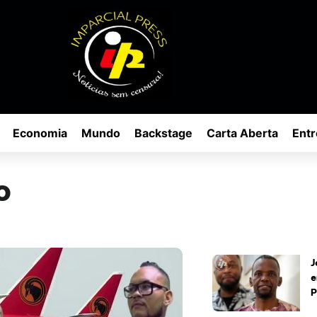
Economia
Mundo
Backstage
Carta Aberta
Entr
o
J
e
P