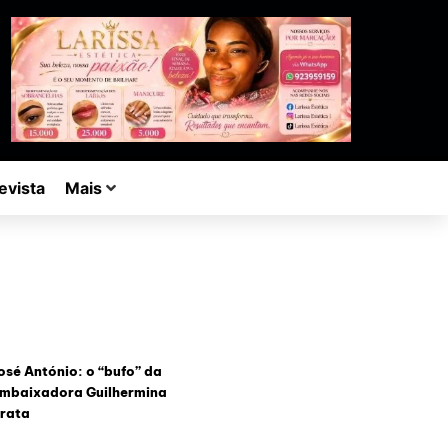
evista
Mais
osé António: o “bufo” da
mbaixadora Guilhermina
rata