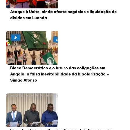
Ataque à Unitel ainda afecta negócios e liquidação de
dívidas em Luanda
Bloco Democrático e o futuro das coligações em
Angola: a falsa inevitabilidade da bipolarização –
Simão Afonso