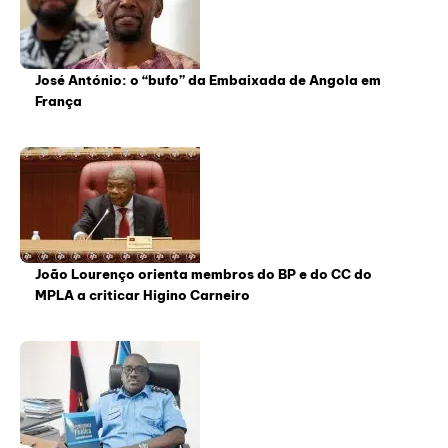
José António: o “bufo” da Embaixada de Angola em
França
João Lourenço orienta membros do BP e do CC do
MPLA a criticar Higino Carneiro