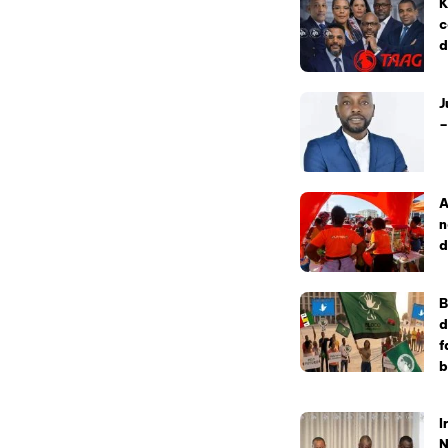
K
c
d
J
–
A
n
d
B
d
f
b
I
N