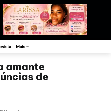
evista
Mais
ta amante
úncias de