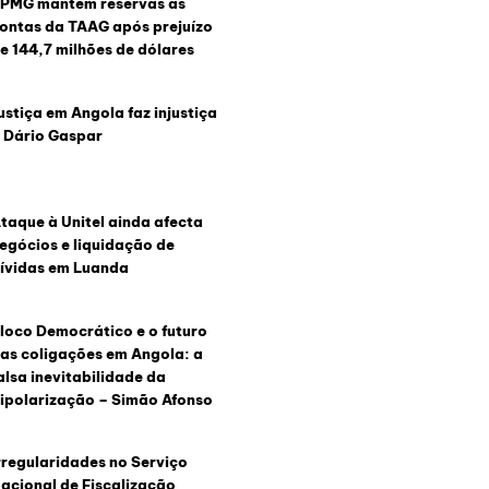
PMG mantém reservas às
ontas da TAAG após prejuízo
e 144,7 milhões de dólares
ustiça em Angola faz injustiça
 Dário Gaspar
taque à Unitel ainda afecta
egócios e liquidação de
ívidas em Luanda
loco Democrático e o futuro
as coligações em Angola: a
alsa inevitabilidade da
ipolarização – Simão Afonso
rregularidades no Serviço
acional de Fiscalização