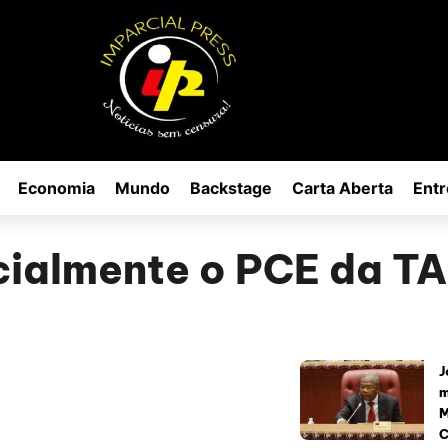
Economia
Mundo
Backstage
Carta Aberta
Entr
icialmente o PCE da T
J
m
M
C