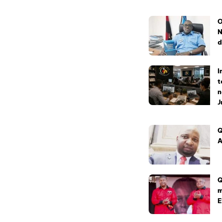
O
N
d
I
t
n
J
Q
A
Q
m
E