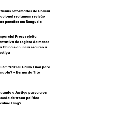
ficiais reformados da Polícia
acional reclamam revisão
as pensões em Benguela
mparcial Press rejeita
entativa de registo da marca
a China e anuncia recurso à
ustiça
uem traz Rui Paulo Lima para
ngola? – Bernardo Tito
uando a Justiça passa a ser
oeda de troca política –
valina Ding’s