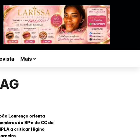
evista
Mais
AAG
oão Lourenço orienta
embros do BP e do CC do
PLA a criticar Higino
arneiro