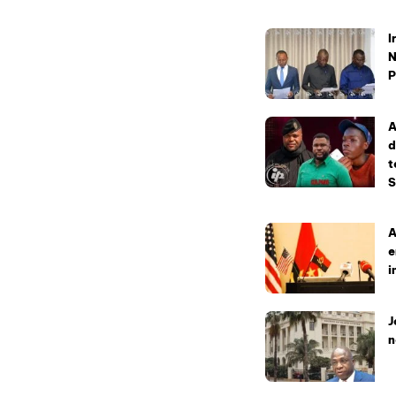
I
N
P
A
d
t
S
A
e
i
J
n