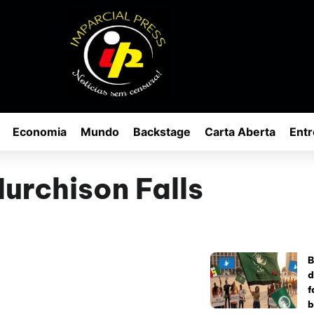
Economia
Mundo
Backstage
Carta Aberta
Entr
urchison Falls
B
d
f
b