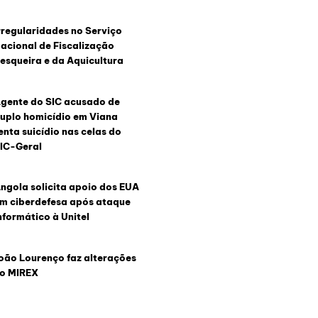
rregularidades no Serviço
acional de Fiscalização
esqueira e da Aquicultura
gente do SIC acusado de
uplo homicídio em Viana
enta suicídio nas celas do
IC-Geral
ngola solicita apoio dos EUA
m ciberdefesa após ataque
nformático à Unitel
oão Lourenço faz alterações
o MIREX