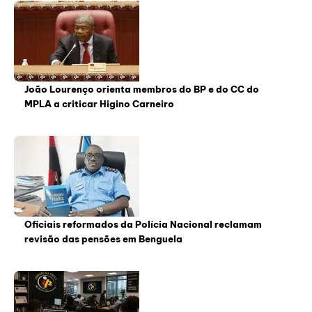
João Lourenço orienta membros do BP e do CC do
MPLA a criticar Higino Carneiro
Oficiais reformados da Polícia Nacional reclamam
revisão das pensões em Benguela