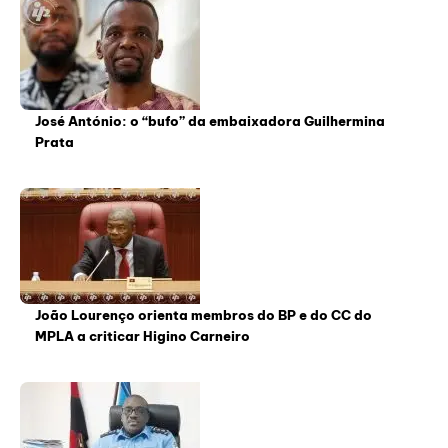
José António: o “bufo” da embaixadora Guilhermina
Prata
João Lourenço orienta membros do BP e do CC do
MPLA a criticar Higino Carneiro