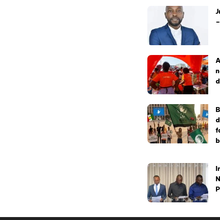
J
–
A
n
d
B
d
f
b
I
N
P