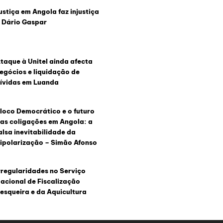
ustiça em Angola faz injustiça
 Dário Gaspar
taque à Unitel ainda afecta
egócios e liquidação de
ívidas em Luanda
loco Democrático e o futuro
as coligações em Angola: a
alsa inevitabilidade da
ipolarização – Simão Afonso
rregularidades no Serviço
acional de Fiscalização
esqueira e da Aquicultura