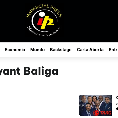
Economia
Mundo
Backstage
Carta Aberta
Entr
yant Baliga
K
c
d