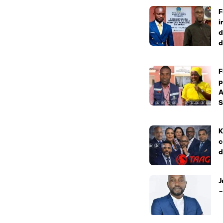
F
i
d
d
F
p
A
S
K
c
d
J
–