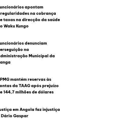
uncionários apontam
rregularidades na cobrança
e taxas na direcção da saúde
o Waku Kungo
uncionários denunciam
erseguição na
dministração Municipal da
anga
PMG mantém reservas às
ontas da TAAG após prejuízo
e 144,7 milhões de dólares
ustiça em Angola faz injustiça
 Dário Gaspar