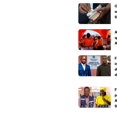
O
a
S
A
q
A
F
i
d
d
F
p
A
S