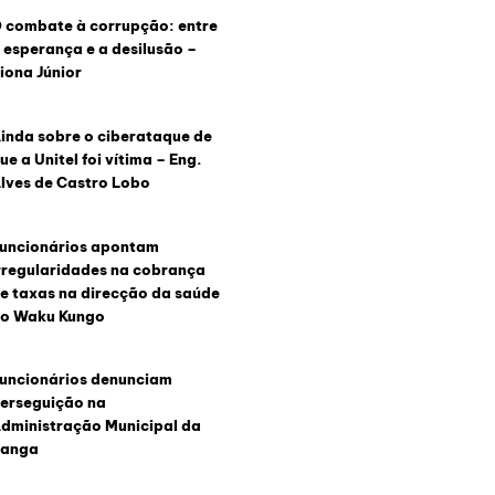
 combate à corrupção: entre
 esperança e a desilusão –
iona Júnior
inda sobre o ciberataque de
ue a Unitel foi vítima – Eng.
lves de Castro Lobo
uncionários apontam
rregularidades na cobrança
e taxas na direcção da saúde
o Waku Kungo
uncionários denunciam
erseguição na
dministração Municipal da
anga