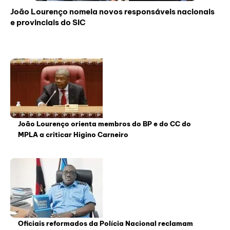
João Lourenço nomeia novos responsáveis nacionais
e provinciais do SIC
João Lourenço orienta membros do BP e do CC do
MPLA a criticar Higino Carneiro
Oficiais reformados da Polícia Nacional reclamam