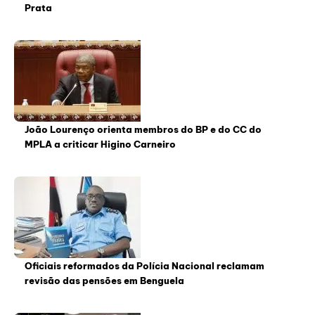
Prata
João Lourenço orienta membros do BP e do CC do
MPLA a criticar Higino Carneiro
Oficiais reformados da Polícia Nacional reclamam
revisão das pensões em Benguela