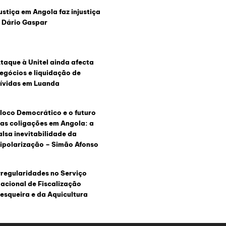
ustiça em Angola faz injustiça
 Dário Gaspar
taque à Unitel ainda afecta
egócios e liquidação de
ívidas em Luanda
loco Democrático e o futuro
as coligações em Angola: a
alsa inevitabilidade da
ipolarização – Simão Afonso
rregularidades no Serviço
acional de Fiscalização
esqueira e da Aquicultura