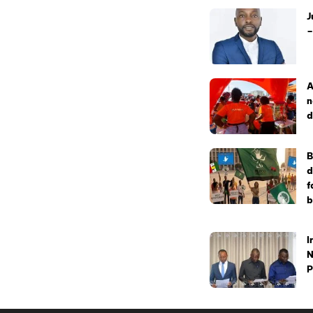
J
–
A
n
d
B
d
f
b
I
N
P