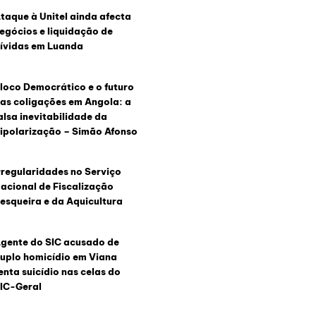
taque à Unitel ainda afecta
egócios e liquidação de
ívidas em Luanda
loco Democrático e o futuro
as coligações em Angola: a
alsa inevitabilidade da
ipolarização – Simão Afonso
rregularidades no Serviço
acional de Fiscalização
esqueira e da Aquicultura
gente do SIC acusado de
uplo homicídio em Viana
enta suicídio nas celas do
IC-Geral