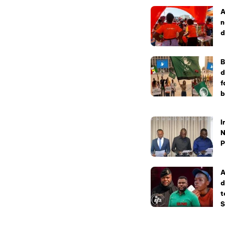
A
n
d
B
d
f
b
I
N
P
A
d
t
S