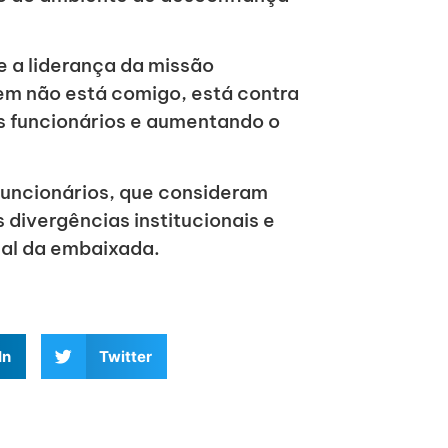
e a liderança da missão
em não está comigo, está contra
s funcionários e aumentando o
funcionários, que consideram
s divergências institucionais e
nal da embaixada.
In
Twitter