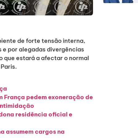
ente de forte tensão interna,
s e por alegadas divergências
 que estará a afectar o normal
Paris.
nça
em França pedem exoneração de
intimidação
na residência oficial e
erna assumem cargos na