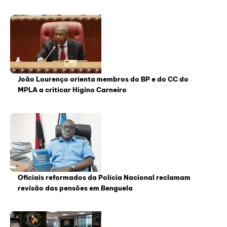
João Lourenço orienta membros do BP e do CC do
MPLA a criticar Higino Carneiro
Oficiais reformados da Polícia Nacional reclamam
revisão das pensões em Benguela