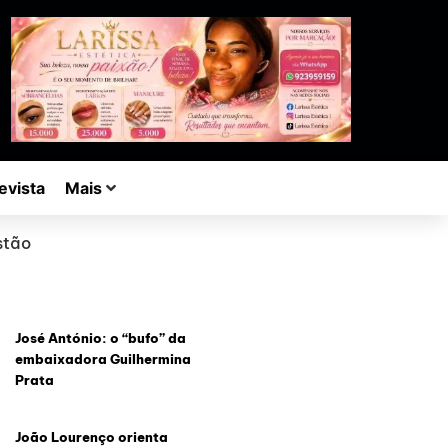
evista
Mais
stão
José António: o “bufo” da
embaixadora Guilhermina
Prata
João Lourenço orienta