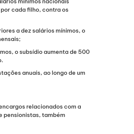
lários mínimos nacionais
or cada filho, contra os
iores a dez salários mínimos, o
ensais;
imos, o subsídio aumenta de 500
o.
stações anuais, ao longo de um
 encargos relacionados com a
 e pensionistas, também