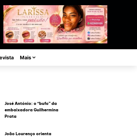
evista
Mais
José António: o “bufo” da
embaixadora Guilhermina
Prata
João Lourenço orienta