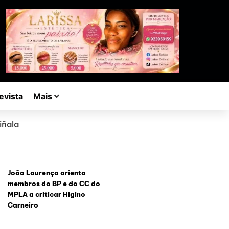
evista
Mais
iñala
João Lourenço orienta
membros do BP e do CC do
MPLA a criticar Higino
Carneiro