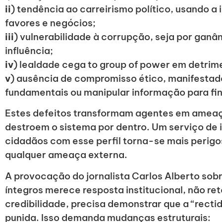
ii
) tendência ao carreirismo político, usando a
favores e negócios;
iii
) vulnerabilidade à corrupção, seja por ganâ
influência;
iv
) lealdade cega to group of power em detrime
v
) ausência de compromisso ético, manifestada 
fundamentais ou manipular informação para fins
Estes defeitos transformam agentes em ameaça
destroem o sistema por dentro. Um serviço de
cidadãos com esse perfil torna-se mais perig
qualquer ameaça externa.
A provocação do jornalista Carlos Alberto sob
íntegros merece resposta institucional, não ret
credibilidade, precisa demonstrar que a “rect
punida. Isso demanda mudanças estruturais: