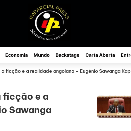
Economia
Mundo
Backstage
Carta Aberta
Entr
e a ficção e a realidade angolana – Eugénio Sawanga Kap
 ficção e a
nio Sawanga