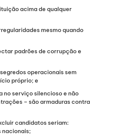
tituição acima de qualquer
 irregularidades mesmo quando
ectar padrões de corrupção e
o segredos operacionais sem
cio próprio; e
a no serviço silencioso e não
strações – são armaduras contra
xcluir candidatos seriam:
 nacionais;